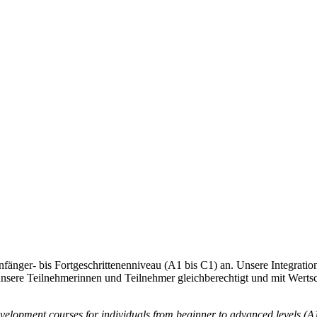
änger- bis Fortgeschrittenenniveau (A1 bis C1) an. Unsere Integration
nsere Teilnehmerinnen und Teilnehmer gleichberechtigt und mit Werts
velopment courses for individuals from beginner to advanced levels (A