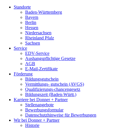
Standorte
Baden-Württemberg
Bayern
Berlin
Hessen
Niedersachsen
Rheinland Pfalz
Sachsen
Service
EDV-Service
Aushangspflichtige Gesetze
AGB
E-Mail-Zertifikate
Förderung
Bildungsgutschein
Vermittlungs- gutschein (AVGS)
Qualifizierungs-chancengesetz
Bildungszeit (Baden-Württ.)
Karriere bei Donner + Partner
Stellenangebote
Bewerbungsformular
Datenschutzhinweise für Bewerbungen
Wir bei Donner + Partner
Historie