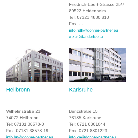
Friedrich-Ebert-Strasse 25/7
89522 Heidenheim
Tel: 07321 4880 810
Fax: - -
info.hdh@donner-partner.eu
» zur Standortseite
Heilbronn
Karlsruhe
Wilhelmstraße 23
Benzstraße 15
74072 Heilbronn
76185 Karlsruhe
Tel: 07131 38578-0
Tel: 0721 8301044
Fax: 07131 38578-19
Fax: 0721 8301223
info.hn@donner-partner.eu
info.ka@donner-partner.eu