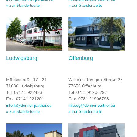
» zur Standortseite
» zur Standortseite
Ludwigsburg
Offenburg
Mörikestraße 17 - 21
Wilhelm-Röntgen-Straße 27
71636 Ludwigsburg
77656 Offenburg
Tel: 07141 922423
Tel: 0781 91906797
Fax: 07141 921201
Fax: 0781 91906798
info.lb@donner-partner.eu
info.og@donner-partner.eu
» zur Standortseite
» zur Standortseite