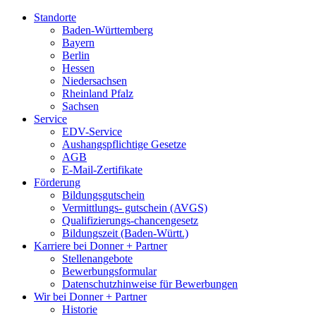
Standorte
Baden-Württemberg
Bayern
Berlin
Hessen
Niedersachsen
Rheinland Pfalz
Sachsen
Service
EDV-Service
Aushangspflichtige Gesetze
AGB
E-Mail-Zertifikate
Förderung
Bildungsgutschein
Vermittlungs- gutschein (AVGS)
Qualifizierungs-chancengesetz
Bildungszeit (Baden-Württ.)
Karriere bei Donner + Partner
Stellenangebote
Bewerbungsformular
Datenschutzhinweise für Bewerbungen
Wir bei Donner + Partner
Historie